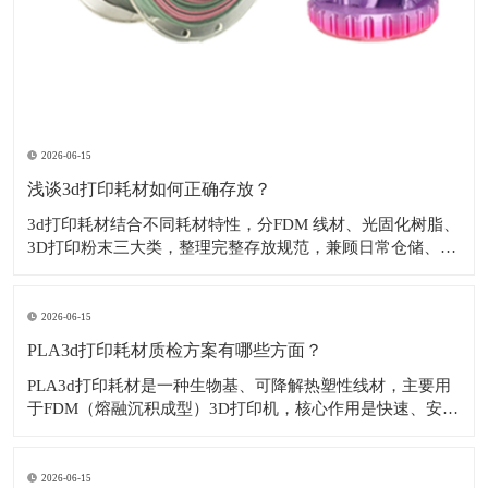
2026-06-15
浅谈3d打印耗材如何正确存放？
3d打印耗材结合不同耗材特性，分FDM 线材、光固化树脂、
3D打印粉末三大类，整理完整存放规范，兼顾日常仓储、开
封 / 未开封、长期 / 短期存放。​一、FDM 打印线材1. 通用基
础要求环境：温度 15–25℃，相对湿度 ≤40%，阴凉干燥、
无直晒、远离热源 / 窗户。离地存放：货架 / 托盘垫高
2026-06-15
PLA3d打印耗材质检方案有哪些方面？
PLA3d打印耗材是一种生物基、可降解热塑性线材，主要用
于FDM（熔融沉积成型）3D打印机，核心作用是快速、安
全、易用地制造原型、模型、教育用品及轻质装饰或功能性
部件。‌‌​下面来看一看PLA3d打印耗材质检方案有哪些方面？
1. 线径 & 椭圆度（核心来料检测）1.75mm 国标：优等 ±0
2026-06-15