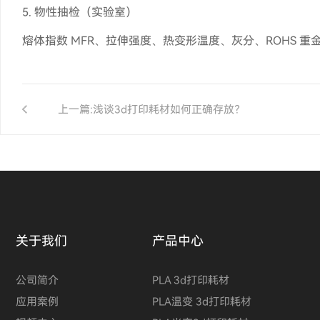
5. 物性抽检（实验室）
熔体指数 MFR、拉伸强度、热变形温度、灰分、ROHS 重
上一篇:
浅谈3d打印耗材如何正确存放？
关于我们
产品中心
公司简介
PLA 3d打印耗材
应用案例
PLA温变 3d打印耗材