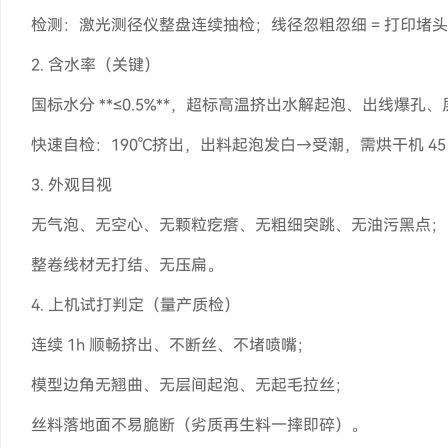
检测：激光测径仪整盘连续抽检；线径忽粗忽细 = 打印堵
2. 含水率（关键）
国标水分 **≤0.5%**，超标高温挤出水解起泡、出线爆孔
快速自检：190℃挤出，出料起泡发白→受潮，需烘干机 45～
3. 外观目视
无气泡、无空心、无颗粒疙瘩、无粗细突跳、无油污黑点；
整卷线材无打结、无压扁。
4. 上机试打判定（量产质检）
连续 1h 顺畅挤出、不断丝、不堵喷嘴；
模型边角无翘曲、无层间起泡、无起毛拉丝；
丝料落地面不易脆断（劣质再生料一摔即碎）。