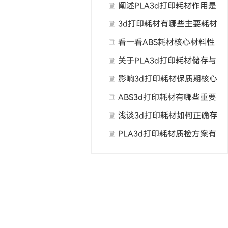
良成因与改善方案是什么？
阐述PLA3d打印耗材作用是
什么？
3d打印耗材有哪些主要耗材
材质特性与适用场景？
看一看ABS耗材核心材料性
能优势是什么？
关于PLA3d打印耗材储存与
使用注意事项有哪些，大家
影响3d打印耗材保质期核心
知道吗？
因素是什么？
ABS3d打印耗材有哪些重要
广泛用途？
浅谈3d打印耗材如何正确存
放？
PLA3d打印耗材质检方案有
哪些方面？