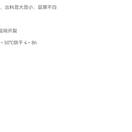
头、出料忽大忽小、层厚不均
、层间开裂
50℃烘干 4～8h