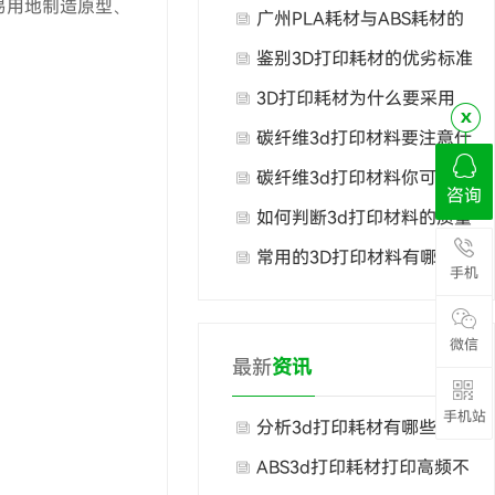
易用地制造原型、
广州PLA耗材与ABS耗材的
对比
鉴别3D打印耗材的优劣标准
3D打印耗材为什么要采用
PLA呢？
碳纤维3d打印材料要注意什
么
碳纤维3d打印材料你可知
咨询
道？
如何判断3d打印材料的质量
好坏
常用的3D打印材料有哪些
手机
微信
最新
资讯
手机站
分析3d打印耗材有哪些常见
故障？
ABS3d打印耗材打印高频不