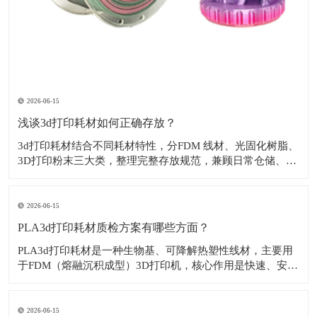
2026-06-15
浅谈3d打印耗材如何正确存放？
3d打印耗材结合不同耗材特性，分FDM 线材、光固化树脂、
3D打印粉末三大类，整理完整存放规范，兼顾日常仓储、开
封 / 未开封、长期 / 短期存放。​一、FDM 打印线材1. 通用基
础要求环境：温度 15–25℃，相对湿度 ≤40%，阴凉干燥、
无直晒、远离热源 / 窗户。离地存放：货架 / 托盘垫高
2026-06-15
PLA3d打印耗材质检方案有哪些方面？
PLA3d打印耗材是一种生物基、可降解热塑性线材，主要用
于FDM（熔融沉积成型）3D打印机，核心作用是快速、安
全、易用地制造原型、模型、教育用品及轻质装饰或功能性
部件。‌‌​下面来看一看PLA3d打印耗材质检方案有哪些方面？
1. 线径 & 椭圆度（核心来料检测）1.75mm 国标：优等 ±0
2026-06-15