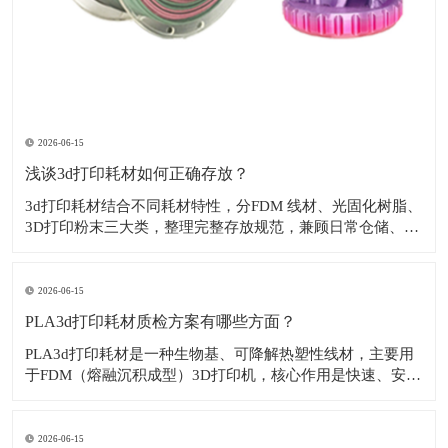
2026-06-15
浅谈3d打印耗材如何正确存放？
3d打印耗材结合不同耗材特性，分FDM 线材、光固化树脂、
3D打印粉末三大类，整理完整存放规范，兼顾日常仓储、开
封 / 未开封、长期 / 短期存放。​一、FDM 打印线材1. 通用基
础要求环境：温度 15–25℃，相对湿度 ≤40%，阴凉干燥、
无直晒、远离热源 / 窗户。离地存放：货架 / 托盘垫高
2026-06-15
PLA3d打印耗材质检方案有哪些方面？
PLA3d打印耗材是一种生物基、可降解热塑性线材，主要用
于FDM（熔融沉积成型）3D打印机，核心作用是快速、安
全、易用地制造原型、模型、教育用品及轻质装饰或功能性
部件。‌‌​下面来看一看PLA3d打印耗材质检方案有哪些方面？
1. 线径 & 椭圆度（核心来料检测）1.75mm 国标：优等 ±0
2026-06-15