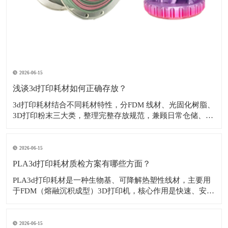
2026-06-15
浅谈3d打印耗材如何正确存放？
3d打印耗材结合不同耗材特性，分FDM 线材、光固化树脂、
3D打印粉末三大类，整理完整存放规范，兼顾日常仓储、开
封 / 未开封、长期 / 短期存放。​一、FDM 打印线材1. 通用基
础要求环境：温度 15–25℃，相对湿度 ≤40%，阴凉干燥、
无直晒、远离热源 / 窗户。离地存放：货架 / 托盘垫高
2026-06-15
PLA3d打印耗材质检方案有哪些方面？
PLA3d打印耗材是一种生物基、可降解热塑性线材，主要用
于FDM（熔融沉积成型）3D打印机，核心作用是快速、安
全、易用地制造原型、模型、教育用品及轻质装饰或功能性
部件。‌‌​下面来看一看PLA3d打印耗材质检方案有哪些方面？
1. 线径 & 椭圆度（核心来料检测）1.75mm 国标：优等 ±0
2026-06-15